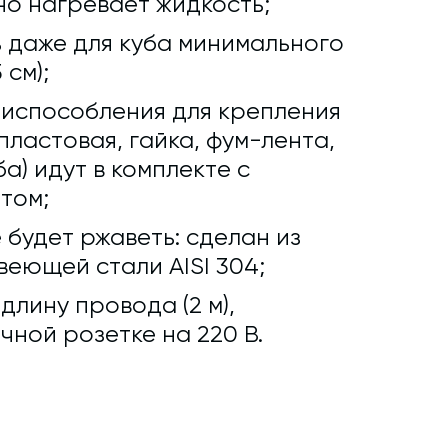
о нагревает жидкость;
 даже для куба минимального
 см);
риспособления для крепления
ластовая, гайка, фум-лента,
а) идут в комплекте с
том;
 будет ржаветь: сделан из
еющей стали AISI 304;
лину провода (2 м),
чной розетке на 220 В.