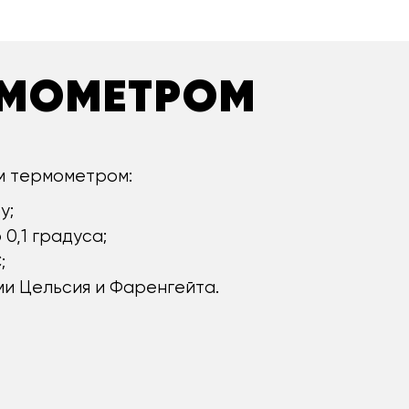
РМОМЕТРОМ
м термометром:
у;
0,1 градуса;
;
и Цельсия и Фаренгейта.