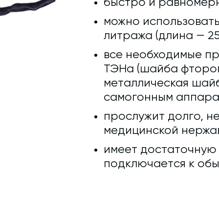
быстро и равномерн
можно использовать
литража (длина — 25
все необходимые п
ТЭНа (шайба фтороп
металлическая шайб
самогонным аппара
прослужит долго, не
медицинской нержав
имеет достаточную д
подключается к обы